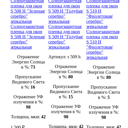
Солнцезащитная
Солнцезащитная
пленка для окон
пленка для окон
Солнцезащитная
S 508 H "Зеленая/
S 509 H "Голубая/
пленка для окон
серебро"
серебро"
S 510 H
зеркальная
зеркальная
"Фиолетовая/
серебро"
Отражение
Артикул:
s 509 h
зеркальная
Энергии Солнца
Отражение
в %:
73
Отражение
Энергии Солнца
Энергии Солнца
Пропускание
в %:
80
в %:
80
Видимого Света
Пропускание
в %:
16
Пропускание
Видимого Света
Видимого Света
Отражение УФ
в %:
15
в %:
5
излучения в %:
Отражение УФ
98
Отражение УФ
излучения в %:
излучения в %:
Толщина, мкм:
42
98
98
Толщина, мкм:
42
Толщина, мкм:
42
1 500 ₽