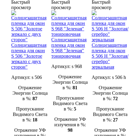
Быстрый
Быстрый
Быстрый
просмотр
просмотр
просмотр
Солнцезащитная
Солнцезащитная
пленка для окон
Солнцезащитная
пленка для окон
S 968 "Зеленая"
пленка для окон
S 506 "Золотое
тонировочная
S 506 H "Золотая/
зеркало с двух
серебро"
Артикул:
s 968
сторон"
зеркальная
Отражение
Артикул:
s 506
Артикул:
s 506 h
Энергии Солнца
Отражение
в %:
81
Отражение
Энергии Солнца
Энергии Солнца
Пропускание
в %:
87
в %:
72
Видимого Света
Пропускание
в %:
5
Пропускание
Видимого Света
Видимого Света
Отражение УФ
в %:
18
в %:
27
излучения в %:
Отражение УФ
98
Отражение УФ
излучения в %:
излучения в %: