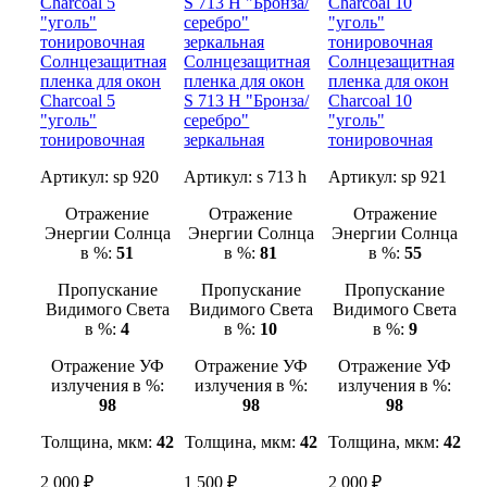
Солнцезащитная
Солнцезащитная
Солнцезащитная
пленка для окон
пленка для окон
пленка для окон
Charcoal 5
S 713 H "Бронза/
Charcoal 10
"уголь"
серебро"
"уголь"
тонировочная
зеркальная
тонировочная
Артикул:
sp 920
Артикул:
s 713 h
Артикул:
sp 921
Отражение
Отражение
Отражение
Энергии Солнца
Энергии Солнца
Энергии Солнца
в %:
51
в %:
81
в %:
55
Пропускание
Пропускание
Пропускание
Видимого Света
Видимого Света
Видимого Света
в %:
4
в %:
10
в %:
9
Отражение УФ
Отражение УФ
Отражение УФ
излучения в %:
излучения в %:
излучения в %:
98
98
98
Толщина, мкм:
42
Толщина, мкм:
42
Толщина, мкм:
42
2 000 ₽
1 500 ₽
2 000 ₽