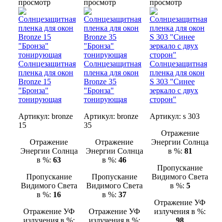
просмотр
просмотр
просмотр
Солнцезащитная
Солнцезащитная
Солнцезащитная
пленка для окон
пленка для окон
пленка для окон
Bronze 15
Bronze 35
S 303 "Синее
"Бронза"
"Бронза"
зеркало с двух
тонирующая
тонирующая
сторон"
Артикул:
bronze
Артикул:
bronze
Артикул:
s 303
15
35
Отражение
Отражение
Отражение
Энергии Солнца
Энергии Солнца
Энергии Солнца
в %:
81
в %:
63
в %:
46
Пропускание
Пропускание
Пропускание
Видимого Света
Видимого Света
Видимого Света
в %:
5
в %:
16
в %:
37
Отражение УФ
Отражение УФ
Отражение УФ
излучения в %:
излучения в %:
излучения в %:
98