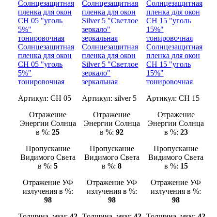
Солнцезащитная
Солнцезащитная
Солнцезащитная
пленка для окон
пленка для окон
пленка для окон
CH 05 "уголь
Silver 5 "Светлое
CH 15 "уголь
5%"
зеркало"
15%"
тонировочная
зеркальная
тонировочная
Артикул:
CH 05
Артикул:
silver 5
Артикул:
CH 15
Отражение
Отражение
Отражение
Энергии Солнца
Энергии Солнца
Энергии Солнца
в %:
25
в %:
92
в %:
23
Пропускание
Пропускание
Пропускание
Видимого Света
Видимого Света
Видимого Света
в %:
5
в %:
8
в %:
15
Отражение УФ
Отражение УФ
Отражение УФ
излучения в %:
излучения в %:
излучения в %:
98
98
98
Толщина, мкм:
42
Толщина, мкм:
42
Толщина, мкм:
42