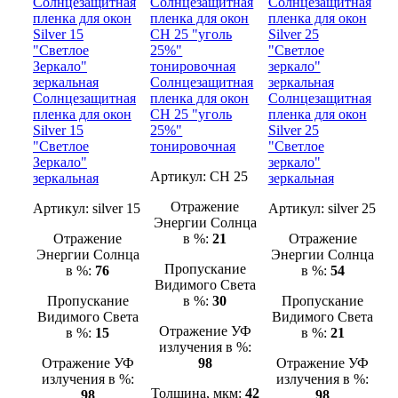
Солнцезащитная
Солнцезащитная
пленка для окон
Солнцезащитная
пленка для окон
CH 25 "уголь
пленка для окон
Silver 15
25%"
Silver 25
"Светлое
тонировочная
"Светлое
Зеркало"
зеркало"
Артикул:
CH 25
зеркальная
зеркальная
Отражение
Артикул:
silver 15
Артикул:
silver 25
Энергии Солнца
Отражение
в %:
21
Отражение
Энергии Солнца
Энергии Солнца
Пропускание
в %:
76
в %:
54
Видимого Света
Пропускание
в %:
30
Пропускание
Видимого Света
Видимого Света
Отражение УФ
в %:
15
в %:
21
излучения в %:
Отражение УФ
98
Отражение УФ
излучения в %:
излучения в %:
Толщина, мкм:
42
98
98