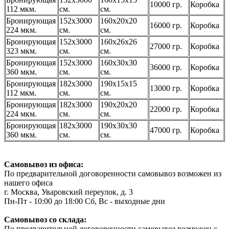
10000 гр.
Коробка
112 мкм.
см.
см.
Бронирующая
152х3000
160х20х20
16000 гр.
Коробка
224 мкм.
см.
см.
Бронирующая
152х3000
160х26х26
27000 гр.
Коробка
323 мкм.
см.
см.
Бронирующая
152х3000
160х30х30
36000 гр.
Коробка
360 мкм.
см.
см.
Бронирующая
182х3000
190х15х15
13000 гр.
Коробка
112 мкм.
см.
см.
Бронирующая
182х3000
190х20х20
22000 гр.
Коробка
224 мкм.
см.
см.
Бронирующая
182х3000
190х30х30
47000 гр.
Коробка
360 мкм.
см.
см.
Самовывоз из офиса:
По предварительной договоренности самовывоз возможен из
нашего офиса
г. Москва, Уваровский переулок, д. 3
Пн-Пт - 10:00 до 18:00 Сб, Вс - выходные дни
Самовывоз со склада:
По предварительной договоренности самовывоз возможен с